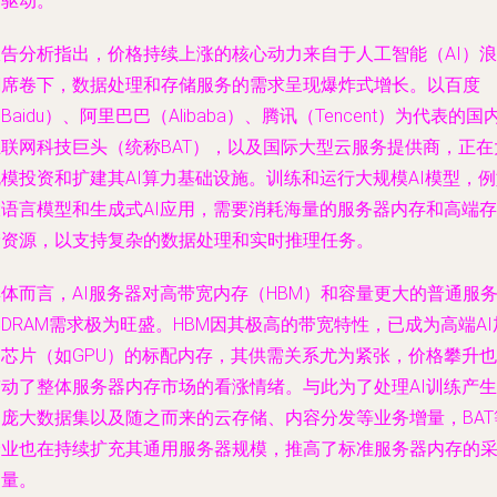
同驱动。
报告分析指出，价格持续上涨的核心动力来自于人工智能（AI）浪
潮席卷下，数据处理和存储服务的需求呈现爆炸式增长。以百度
Baidu）、阿里巴巴（Alibaba）、腾讯（Tencent）为代表的国
互联网科技巨头（统称BAT），以及国际大型云服务提供商，正在
模投资和扩建其AI算力基础设施。训练和运行大规模AI模型，
大语言模型和生成式AI应用，需要消耗海量的服务器内存和高端存
储资源，以支持复杂的数据处理和实时推理任务。
体而言，AI服务器对高带宽内存（HBM）和容量更大的普通服
DRAM需求极为旺盛。HBM因其极高的带宽特性，已成为高端AI
速芯片（如GPU）的标配内存，其供需关系尤为紧张，价格攀升也
带动了整体服务器内存市场的看涨情绪。与此为了处理AI训练产生
的庞大数据集以及随之而来的云存储、内容分发等业务增量，BAT
企业也在持续扩充其通用服务器规模，推高了标准服务器内存的
购量。