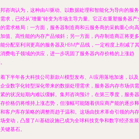
集邦咨询认为，这种由AI驱动、以数据处理和智能化为导向的服务
器需求，已经从“增量”转变为市场主导力量。它正在重塑服务器产
链的需求格局：一方面，服务器制造商和云服务商的采购重心向
附加值、高性能的内存产品倾斜；另一方面，内存制造商正将更
产能分配至利润更高的服务器及HBM产品线，一定程度上削减了
他消费电子领域的供应，进一步巩固了服务器内存价格的上涨趋
势。
着下半年各大科技公司新款AI模型发布、AI应用落地加速，以
统企业数字化转型深化带来的数据处理需求，服务器内存市场供
偏紧的状况短期内难以缓解。集邦咨询预计，在第三季度，服务
内存价格仍将维持上涨态势，但涨幅可能随着供应商产能的逐步
放和客户库存策略的调整而趋于温和。这场由技术革命引领的内
市场变动，凸显了AI基础设施已成为全球科技竞争和数字经济发展
的关键基石。