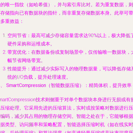
块的唯一指纹（如哈希值），并与索引库比对。若为重复数据，
仅存储指向已有数据块的指针，而非重复存储数据本身。此举可
来多重效益：
空间节省
：最高可减少存储容量需求达90%以上，极大降低
硬件采购和运维成本。
带宽优化
：在数据备份或复制场景中，仅传输唯一数据块，
幅节省网络带宽。
性能提升
：通过减少实际写入的物理数据量，可以降低存储
统的I/O负载，提升处理速度。
、 SmartCompression（智能数据压缩）：精简体积，提升效率
martCompression技术则侧重于对单个数据块本身进行无损或有
的压缩处理。它采用先进的压缩算法，实时或按策略对数据进行
缩编码，减少其占用的物理存储空间。智能之处在于，它能够根
数据类型、访问频率和策略配置，智能选择压缩时机（如在线实
压缩、后处理压缩）和算法强度（如高速轻量压缩或高比率深度