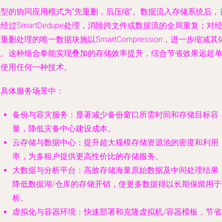
典型的协同应用模式为“先重删，后压缩”。数据流入存储系统后，
经过SmartDedupe处理，消除跨文件或数据流的全局重复；对
重删处理的唯一数据块施以SmartCompression，进一步缩减其
积。这种组合拳能实现叠加的存储效率提升，综合节省效果远超
独使用任何一种技术。
在具体服务场景中：
备份与容灾服务
：显著减少备份窗口所需时间和存储目标容
量，降低灾备中心建设成本。
云存储与数据中心
：提升超大规模存储资源池的密度和利用
率，为多租户提供更高性价比的存储服务。
大数据与分析平台
：高效存储海量原始数据及中间处理结果
降低数据湖/仓库的存储开销，使更多数据得以长期保留用于
析。
虚拟化与容器环境
：快速部署和克隆虚拟机/容器模板，节省