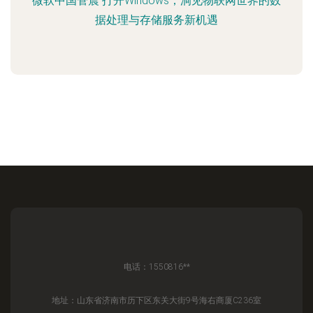
微软中国管震 打开Windows，洞见物联网世界的数
据处理与存储服务新机遇
电话：1550816**
地址：山东省济南市历下区东关大街9号海右商厦C236室