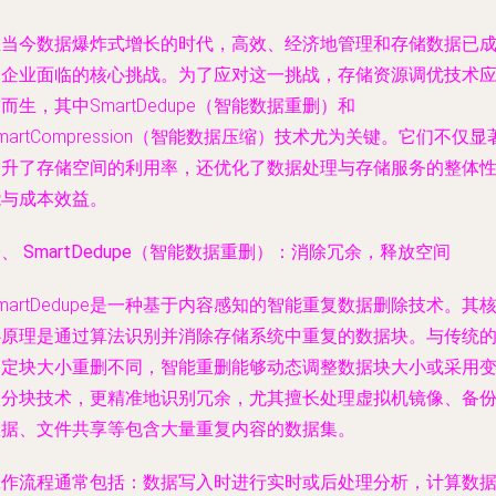
在当今数据爆炸式增长的时代，高效、经济地管理和存储数据已
为企业面临的核心挑战。为了应对这一挑战，存储资源调优技术
而生，其中SmartDedupe（智能数据重删）和
martCompression（智能数据压缩）技术尤为关键。它们不仅显
提升了存储空间的利用率，还优化了数据处理与存储服务的整体
能与成本效益。
、 SmartDedupe（智能数据重删）：消除冗余，释放空间
martDedupe是一种基于内容感知的智能重复数据删除技术。其
心原理是通过算法识别并消除存储系统中重复的数据块。与传统
固定块大小重删不同，智能重删能够动态调整数据块大小或采用
长分块技术，更精准地识别冗余，尤其擅长处理虚拟机镜像、备
数据、文件共享等包含大量重复内容的数据集。
工作流程通常包括：数据写入时进行实时或后处理分析，计算数