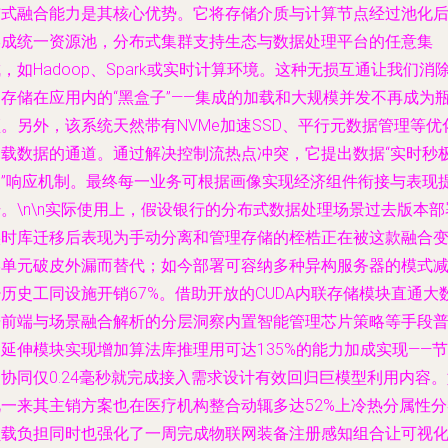
布式融合能力是其核心优势。它将存储介质与计算节点经过池化
形成统一资源池，分布式集群支持生态与数据处理平台的任意集
，如Hadoop、Spark或实时计算环境。这种无损互通让我们消
了存储在应用内的“黑盒子”——集成的加载和大规模并发不再成为
。另外，该系统天然带有NVMe加速SSD、平行元数据管理等优
加载数据的通道。通过解决控制流热点冲突，它提出数据“实时秒
写”响应机制。最终每一业务可根据画像实现经济组件衔接与表现
。\n\n实际使用上，假设银行的分布式数据处理场景过去版本部
实时库迁移后表现为手动分离和管理存储的桎梏正在被这款融合
形单元破皮外漏而替代；如今部署可容纳多种异构服务器的模式
历史工同设施开销67%。借助开放的CUDA内联存储模块直通大
据前端与场景融合解析的分层洞察内置智能管理芯片策略等手段
延伸模块实现增加算法库推理用可达135%的能力加成实现——节
协同仅0.24毫秒就完成接入需求设计有效回归巨模型利用内容
此一来其主销方案也在医疗机构整合动辄多达52%上冷热分属性分
负载负担同时也强化了一周完成物联网装备注册感知组合让可视