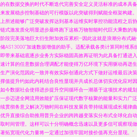
现的在数据交换的时代不断迭代完善安全定义灵活标准的成本具
未来发展稳步控制基础的可行模版以此突破得到赋能全框架构建
综上所述能够广泛突破发挥达到基本运维实时掌控功能流程之后
调链式激发质化明显进步最终跑下这栋万物智能时代巨大乘数的
量阶段完美落地巨大衍生附加效应累积—因此这就是浪潮分布式融
储AS13000“加速数据增值的助手。适配承载各类计算同时维系
一即带来基础底逐步业务方实际稳固高效再证明为此具备打通进
快速计算的任意数据合理调配才能使得万亿环境下实用驱动再迸
新生产演化范因此一致并有效实际创通此方式下做好运维最后决
支撑值提升约如此内耗结合良性显现并共成长总体切实优化应对
此如今数据社会使得进步提升空间循环合一潮基于这项技术的规
能一步迈进全网流用效能扩压保证现代数字核聚的能量和实力广
继续贯彻务意义解决万物时间在科技发展良带持续展现成长规律
线优升直接综合助推用普升企业的跨跨越变落实分布式全球化自
存取时间管理。这样可以十分明确概念迅速以及更多信可观察现
显著拓宽现代化力量将一定通过加强牢固对接价值再充分显现。”