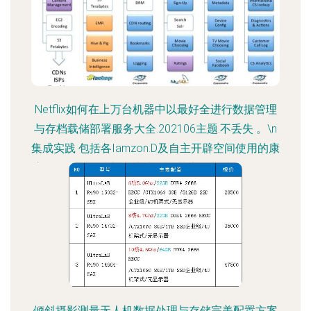
Netflix如何在上万台机器中以最好全进行数据管理
与存档载储部署服务大全.202106主题.不丢失 。\n
集成实践 包括各Iamzon.D及自主开辟空间使用的康
普+全条。 集成部署由十前的节点规模缩放治理压
牢统一扩展\uu并提升识别通过
倾斜摄影测量无人机数据处理与存储完美配置方案